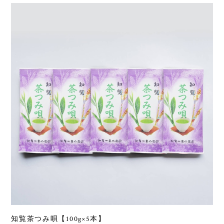
知覧茶つみ唄【100g×5本】