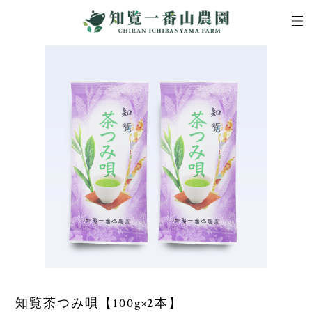
知覧茶つみ唄【100g×2本】