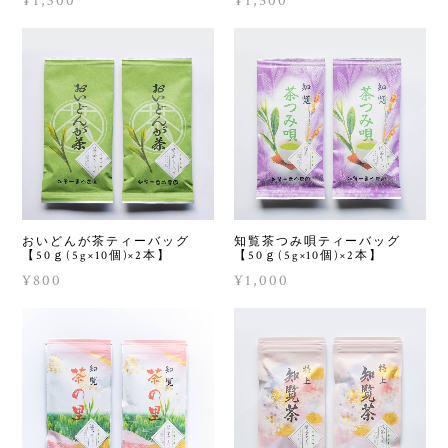
¥1,300
¥1,500
おいどんが茶ティーバッグ
知覧茶つみ唄ティーバッグ
【50ｇ(5g×10個)×2本】
【50ｇ(5g×10個)×2本】
¥800
¥1,000