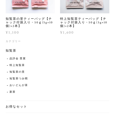
知覧茶の里ティーバッグ【チ
特上知覧茶ティーバッグ【チ
ャック付袋入り・50ｇ(5g×10
ャック付袋入り・50ｇ(5g×10
個)×2本】
個)×2本】
¥1,100
¥1,600
カテゴリー
知覧茶
品評会 受賞
特上知覧茶
知覧茶の里
知覧茶つみ唄
おいどんが茶
新茶
お得なセット