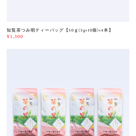
知覧茶つみ唄ティーバッグ【50ｇ(5g×10個)×4本】
¥1,300